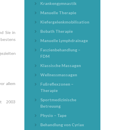
Krankengymnastik
Manuelle Therapie
Kiefergelenkmobilisation
Bobath Therapie
d Sie in
s bestens
Manuelle Lymphdrainage
Faszienbehandlung –
ezielten
FDM
Klassische Massagen
Wellnessmassagen
or allem
Fußreflexzonen –
Therapie
Sportmedizinische
it 2003
Betreuung
Physio – Tape
Behandlung von Cyriax