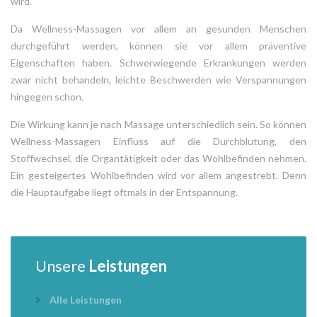
wird.
Da Wellness-Massagen vor allem an gesunden Menschen
durchgeführt werden, können sie vor allem präventive
Eigenschaften haben. Schwerwiegende Erkrankungen werden
zwar nicht behandeln, leichte Beschwerden wie Verspannungen
hingegen schon.
Die Wirkung kann je nach Massage unterschiedlich sein. So können
Wellness-Massagen Einfluss auf die Durchblutung, den
Stoffwechsel, die Organtätigkeit oder das Wohlbefinden nehmen.
Ein gesteigertes Wohlbefinden wird vor allem angestrebt. Denn
die Hauptaufgabe liegt oftmals in der Entspannung.
Unsere
Leistungen
Alle Leistungen